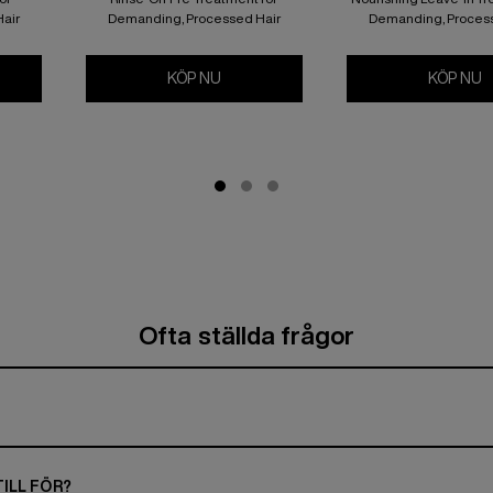
air
Demanding, Processed Hair
Demanding, Proces
OO
IC BONDING CONCENTRATE CONDITIONER
KÖP NU
ACIDIC BONDING CONCENTRATE INT
KÖP NU
A
Ofta ställda frågor
ILL FÖR?