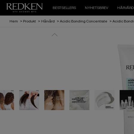
BESTSELLERS
NYHETSBREV
HÅRVÅRD
Hem
>
Produkt
>
Hårvård
>
Acidic Bonding Concentrate
>
Acidic Bondi