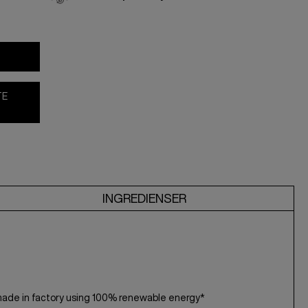
TE
INGREDIENSER
made in factory using 100% renewable energy*