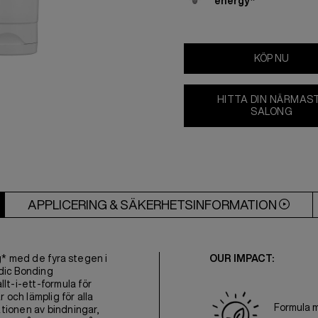
energy*
KÖP NU
HITTA DIN NÄRMAS
SALONG
APPLICERING & SÄKERHETSINFORMATION
* med de fyra stegen i
OUR IMPACT:
dic Bonding
t-i-ett-formula för
 och lämplig för alla
Formula 
tionen av bindningar,