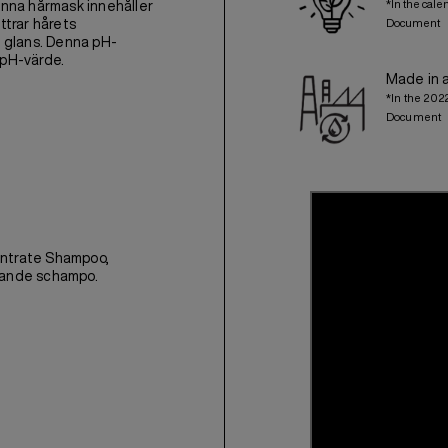
*In the cale
Denna hårmask innehåller
ttrar hårets
Document
ch glans. Denna pH-
 pH-värde.
Made in 
*In the 202
Document
entrate Shampoo,
dande schampo.