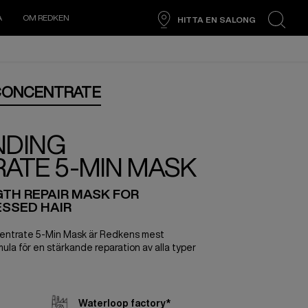
A
OM REDKEN
HITTA EN SALONG
search
 CONCENTRATE
NDING
ATE 5-MIN MASK
TH REPAIR MASK FOR
SSED HAIR
entrate 5-Min Mask är Redkens mest
ula för en stärkande reparation av alla typer
Waterloop factory*