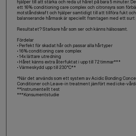
hjälper till att stärka och reda ut håret på bara 5 minuter. 
ett 16% conditioning care complex och citronsyra som förbä
motståndskraft och hjälper samtidigt till att tillföra fukt o
balanserande hårmask är speciellt framtagen med ett surt
Resultatet? Starkare hår som ser och känns hälsosamt.
Fördelar
• Perfekt för skadat hår och passar alla hårtyper
• 16% conditioning care complex
• 14x lättare utredning
• Håret känns extra återfuktat i upp till 72 timmar***
• Värmeskydd upp till 230°C**
*När det används som ett system av Acidic Bonding Conc
Conditioner och Leave-in treatment jämfört med icke-vår
**Instrumentellt test
***Konsumentstudie