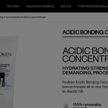
STYLING
SALONGSTJÄNSTER
BLOGG
FÖR PROFESSIONELL
ng Concentrate 5-Min Liquid Mask
ACIDIC BONDING
ACIDIC BO
CONCENTR
HYDRATING STRENG
DEMANDING, PROCE
Redken Acidic Bonding Conc
koncentrerade all-in-one form
av skadat hår.
100% renewable