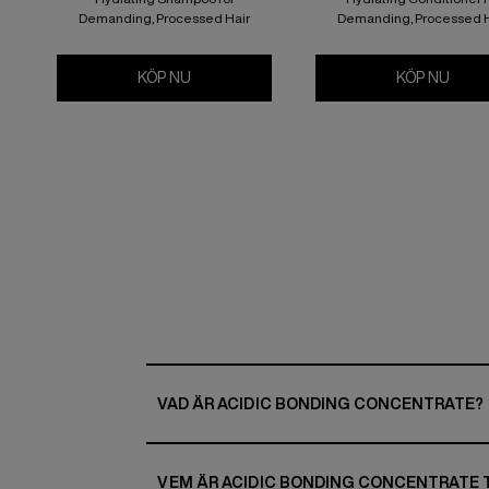
Demanding, Processed Hair
Demanding, Processed H
KÖP NU
ACIDIC BONDING CONCENTRATE SHAMP
KÖP NU
ACID
VAD ÄR ACIDIC BONDING CONCENTRATE?
VEM ÄR ACIDIC BONDING CONCENTRATE T