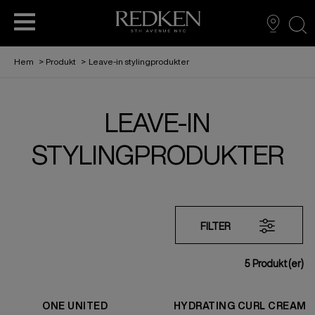
sea
Hem
>
Produkt
>
Leave-in stylingprodukter
LEAVE-IN
VÅR HISTORIA
EDUCATION
HÅRFÄRG
HÅRVÅRD
HÅRVÅRD
STYLING
STYLINGPRODUKTER
AMBASSADÖR: SABRINA CARPENTER
L'ORÉAL PARTNER SHOP
HÅRFÄRG
STYLING
FILTER
5
Produkt(er)
REDKEN TRIBE
ONE UNITED
HYDRATING CURL CREAM