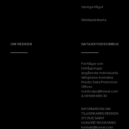
Vanliga frågor
Webbplatskarta
OM REDKEN
DATASKYDDSOMBUD
För frågor och
förfrågningar
angående individuella
rättigheter kontakta:
Nordic Data Protection
Officer,
nordicdpo@loreal.com
& 08 598 969 30
INFORMATION OM
TILLVERKAREN REDKEN
277, RUE SAINT
HONORÉ 75008 PARIS
kontakt@loreal.com