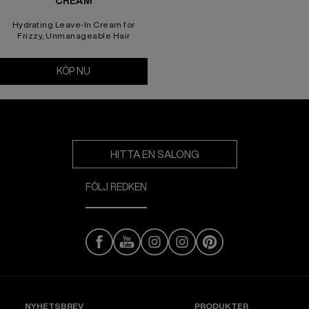
CREAM
Hydrating Leave-In Cream for
Frizzy, Unmanageable Hair
KÖP NU
Frizz Dismiss Rebel Tame Cream
HITTA EN SALONG
FÖLJ REDKEN
NYHETSBREV
PRODUKTER