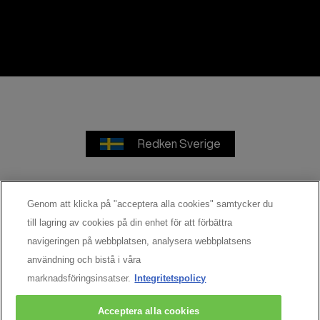
Redken Sverige
Genom att klicka på "acceptera alla cookies" samtycker du
Användarvillkor
Integritetspolicy
till lagring av cookies på din enhet för att förbättra
navigeringen på webbplatsen, analysera webbplatsens
Cookie Settings
användning och bistå i våra
marknadsföringsinsatser.
Integritetspolicy
© 2026 Redken. Alla rättigheter förbehålles.
Acceptera alla cookies