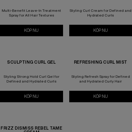
Multi-Benefit Leave-In Treatment
Styling Curl Cream for Defined and
Spray for All Hair Textures
Hydrated Curls
KÖP NU
One United
KÖP NU
Hydrating C
SCULPTING CURL GEL
REFRESHING CURL MIST
Styling Strong Hold Curl Gel for
Styling Refresh Spray for Defined
Defined and Hydrated Curls
and Hydrated Curly Hair
KÖP NU
Sculpting Curl Gel
KÖP NU
Refreshing C
FRIZZ DISMISS REBEL TAME