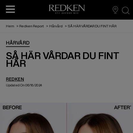
sea
Hem
>
Redken Report
>
Hårvård
>
SÅ HÄR VÅRDAR DU FINT HÅR
HÅRVÅRD
VÅR HISTORIA
EDUCATION
HÅRFÄRG
HÅRVÅRD
HÅRVÅRD
STYLING
SÅ HÄR VÅRDAR DU FINT
HÅR
AMBASSADÖR: SABRINA CARPENTER
L'ORÉAL PARTNER SHOP
HÅRFÄRG
REDKEN
Updated On 06/18/2024
STYLING
REDKEN TRIBE